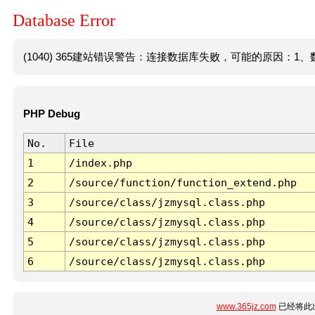
Database Error
(1040) 365建站错误警告：连接数据库失败，可能的原因：1、数
PHP Debug
No.
File
1
/index.php
2
/source/function/function_extend.php
3
/source/class/jzmysql.class.php
4
/source/class/jzmysql.class.php
5
/source/class/jzmysql.class.php
6
/source/class/jzmysql.class.php
www.365jz.com
已经将此