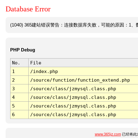
Database Error
(1040) 365建站错误警告：连接数据库失败，可能的原因：1、数
PHP Debug
No.
File
1
/index.php
2
/source/function/function_extend.php
3
/source/class/jzmysql.class.php
4
/source/class/jzmysql.class.php
5
/source/class/jzmysql.class.php
6
/source/class/jzmysql.class.php
www.365jz.com
已经将此