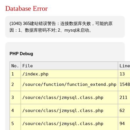
Database Error
(1040) 365建站错误警告：连接数据库失败，可能的原
因：1、数据库密码不对; 2、mysql未启动。
PHP Debug
No.
File
Line
1
/index.php
13
2
/source/function/function_extend.php
1548
3
/source/class/jzmysql.class.php
211
4
/source/class/jzmysql.class.php
62
5
/source/class/jzmysql.class.php
94