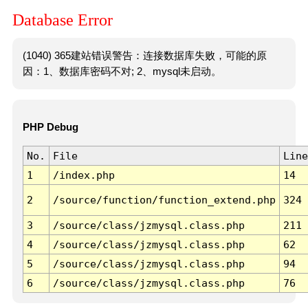
Database Error
(1040) 365建站错误警告：连接数据库失败，可能的原
因：1、数据库密码不对; 2、mysql未启动。
PHP Debug
No.
File
Line
1
/index.php
14
2
/source/function/function_extend.php
324
3
/source/class/jzmysql.class.php
211
4
/source/class/jzmysql.class.php
62
5
/source/class/jzmysql.class.php
94
6
/source/class/jzmysql.class.php
76