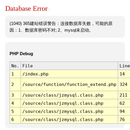
Database Error
(1040) 365建站错误警告：连接数据库失败，可能的原
因：1、数据库密码不对; 2、mysql未启动。
PHP Debug
No.
File
Line
1
/index.php
14
2
/source/function/function_extend.php
324
3
/source/class/jzmysql.class.php
211
4
/source/class/jzmysql.class.php
62
5
/source/class/jzmysql.class.php
94
6
/source/class/jzmysql.class.php
76