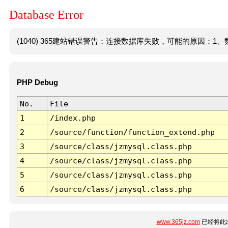
Database Error
(1040) 365建站错误警告：连接数据库失败，可能的原因：1、数
PHP Debug
No.
File
1
/index.php
2
/source/function/function_extend.php
3
/source/class/jzmysql.class.php
4
/source/class/jzmysql.class.php
5
/source/class/jzmysql.class.php
6
/source/class/jzmysql.class.php
www.365jz.com
已经将此