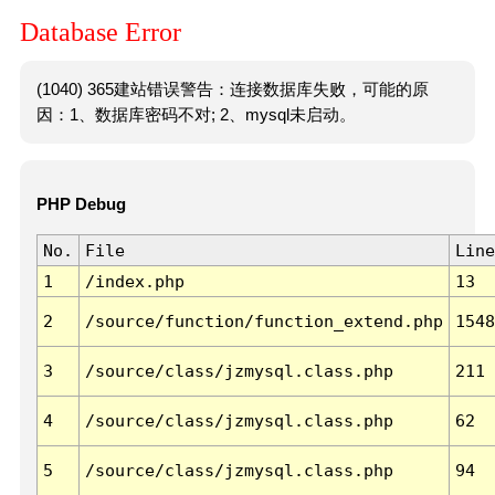
Database Error
(1040) 365建站错误警告：连接数据库失败，可能的原
因：1、数据库密码不对; 2、mysql未启动。
PHP Debug
No.
File
Line
1
/index.php
13
2
/source/function/function_extend.php
1548
3
/source/class/jzmysql.class.php
211
4
/source/class/jzmysql.class.php
62
5
/source/class/jzmysql.class.php
94