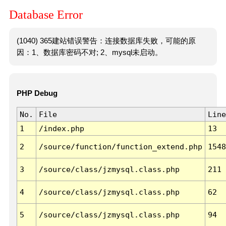
Database Error
(1040) 365建站错误警告：连接数据库失败，可能的原
因：1、数据库密码不对; 2、mysql未启动。
PHP Debug
No.
File
Line
1
/index.php
13
2
/source/function/function_extend.php
1548
3
/source/class/jzmysql.class.php
211
4
/source/class/jzmysql.class.php
62
5
/source/class/jzmysql.class.php
94