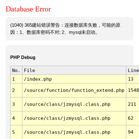
Database Error
(1040) 365建站错误警告：连接数据库失败，可能的原
因：1、数据库密码不对; 2、mysql未启动。
PHP Debug
No.
File
Line
1
/index.php
13
2
/source/function/function_extend.php
1548
3
/source/class/jzmysql.class.php
211
4
/source/class/jzmysql.class.php
62
5
/source/class/jzmysql.class.php
94