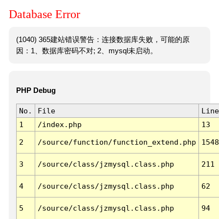
Database Error
(1040) 365建站错误警告：连接数据库失败，可能的原
因：1、数据库密码不对; 2、mysql未启动。
PHP Debug
No.
File
Line
1
/index.php
13
2
/source/function/function_extend.php
1548
3
/source/class/jzmysql.class.php
211
4
/source/class/jzmysql.class.php
62
5
/source/class/jzmysql.class.php
94