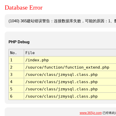
Database Error
(1040) 365建站错误警告：连接数据库失败，可能的原因：1、数
PHP Debug
No.
File
1
/index.php
2
/source/function/function_extend.php
3
/source/class/jzmysql.class.php
4
/source/class/jzmysql.class.php
5
/source/class/jzmysql.class.php
6
/source/class/jzmysql.class.php
www.365jz.com
已经将此