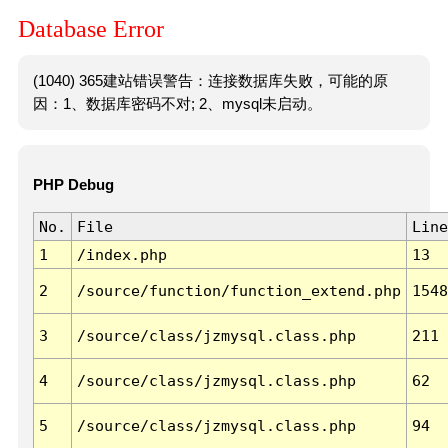
Database Error
(1040) 365建站错误警告：连接数据库失败，可能的原
因：1、数据库密码不对; 2、mysql未启动。
PHP Debug
No.
File
Line
1
/index.php
13
2
/source/function/function_extend.php
1548
3
/source/class/jzmysql.class.php
211
4
/source/class/jzmysql.class.php
62
5
/source/class/jzmysql.class.php
94